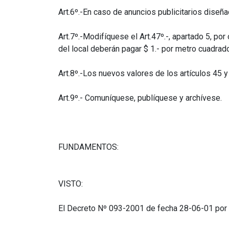
Art.6º.-En caso de anuncios publicitarios diseñ
Art.7º.-Modifíquese el Art.47º.-, apartado 5, p
del local deberán pagar $ 1.- por metro cuadrado
Art.8º.-Los nuevos valores de los artículos 45 y
Art.9º.- Comuníquese, publíquese y archívese.
FUNDAMENTOS:
VISTO:
El Decreto Nº 093-2001 de fecha 28-06-01 por e