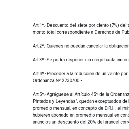
Art.1º.-Descuento del siete por ciento (7%) del 
monto total correspondiente a Derechos de Publi
Art.2º.-Quienes no puedan cancelar la obligació
Art.3º.-Se podrá disponer sin cargo hasta cinc
Art.4º.-Proceder a la reducción de un veinte por 
Ordenanza Nº 2730/00.-
Art.5º.-Agréguese al Artículo 45º de la Ordenan
Pintados y Leyendas”, quedan exceptuados del pa
promedio mensual, en concepto de D.R.I. , el mín
hubieren abonado en promedio mensual en concept
anuncios un descuento del 20% del arancel corr