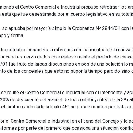
iones el Centro Comercial e Industrial propuso retrotraer los a
esta que fue desestimada por el cuerpo legislativo en su totali
 se aprueba por mayoría simple la Ordenanza Nº 2844/01 con la 
mpo y forma.
Industrial no considera la diferencia en los montos de la nueva
onoce el esfuerzo de los concejales durante el período de conve
01 fue fruto de largas discusiones en pos de una solución lo má
ento de los concejales que esto no suponía tiempo perdido sino 
se reúne el Centro Comercial e Industrial con el Intendente y a
n 20% de descuento del arancel de los contribuyentes de la 3ª ca
ue el también solicitado artículo 46º no posee montos por tratar
por el Centro Comercial e Industrial en el seno del Concejo y lo
uniformes por parte del primero que ocasiona una situación confl