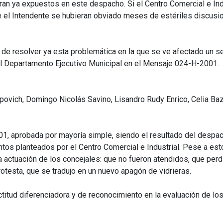
ran ya expuestos en este despacho. Si el Centro Comercial e I
e el Intendente se hubieran obviado meses de estériles discusio
 de resolver ya esta problemática en la que se ve afectado un s
el Departamento Ejecutivo Municipal en el Mensaje 024-H-2001.
ovich, Domingo Nicolás Savino, Lisandro Rudy Enrico, Celia Baz
1, aprobada por mayoría simple, siendo el resultado del despa
tos planteados por el Centro Comercial e Industrial. Pese a est
 actuación de los concejales: que no fueron atendidos, que perdi
otesta, que se tradujo en un nuevo apagón de vidrieras.
ctitud diferenciadora y de reconocimiento en la evaluación de lo