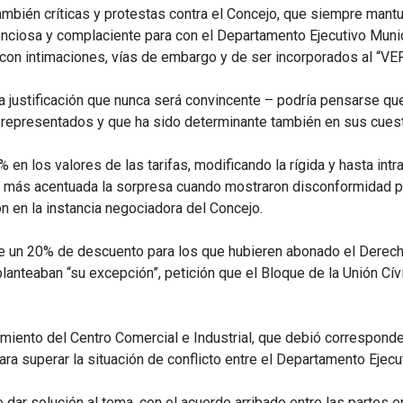
mbién críticas y protestas contra el Concejo, que siempre mantu
lenciosa y complaciente para con el Departamento Ejecutivo Munic
on intimaciones, vías de embargo y de ser incorporados al “VER
na justificación que nunca será convincente – podría pensarse q
representados y que ha sido determinante también en sus cuest
en los valores de las tarifas, modificando la rígida y hasta int
; más acentuada la sorpresa cuando mostraron disconformidad p
n en la instancia negociadora del Concejo.
e un 20% de descuento para los que hubieren abonado el Derech
planteaban “su excepción”, petición que el Bloque de la Unión Cí
miento del Centro Comercial e Industrial, que debió corresponder
ra superar la situación de conflicto entre el Departamento Ejecut
ar solución al tema, con el acuerdo arribado entre las partes en l