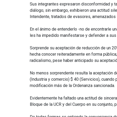
Sus integrantes expresaron disconformidad y ta
diálogo; sin embargo, exhibieron una actitud si
Intendente, tratados de evasores, amenazados c
En el ánimo de entenderlo -no de encontrarle u
les ha impedido manifestarse y defender a sus 
Sorprende su aceptación de reducción de un 20% 
hecha conocer reiteradamente en forma pública
radicalismo, pese haber anticipado su aceptació
No menos sorprendente resulta la aceptación d
(Industria y comercio) $ 40 (Servicios), cuando 
modificación más de la Ordenanza sancionada.
Evidentemente ha faltado una actitud de sincera
Bloque de la UCR y del Cuerpo en su conjunto, pa
De todas formas se entiende la conveniencia de d