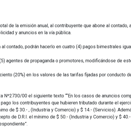
total de la emisión anual, al contribuyente que abone al contado, 
cidad y anuncios en la vía pública.
n al contado, podrán hacerlo en cuatro (4) pagos bimestrales igua
o (5) agentes de propaganda o promotores, modificándose de este
ciento (20%) en los valores de las tarifas fijadas por conducto de 
za Nº2730/00 el siguiente texto ““En los casos de anuncios comp
go los contribuyentes que hubieren tributado durante el ejercic
imo de $ 30.- , (Industria y Comercio) y $ 14.- (Servicios). Adem
o de D.R.I. el mínimo de $ 50.- (Industria y Comercio) y $ 40.-
espondiente”.