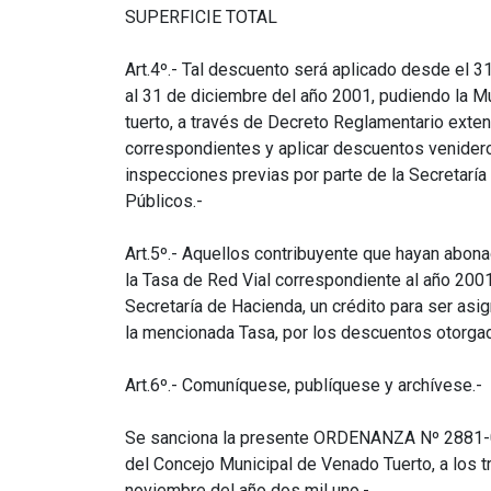
SUPERFICIE TOTAL
Art.4º.- Tal descuento será aplicado desde el 31
al 31 de diciembre del año 2001, pudiendo la M
tuerto, a través de Decreto Reglamentario exte
correspondientes y aplicar descuentos venider
inspecciones previas por parte de la Secretaría
Públicos.-
Art.5º.- Aquellos contribuyente que hayan abon
la Tasa de Red Vial correspondiente al año 2001,
Secretaría de Hacienda, un crédito para ser asi
la mencionada Tasa, por los descuentos otorga
Art.6º.- Comuníquese, publíquese y archívese.-
Se sanciona la presente ORDENANZA Nº 2881-0
del Concejo Municipal de Venado Tuerto, a los 
noviembre del año dos mil uno.-