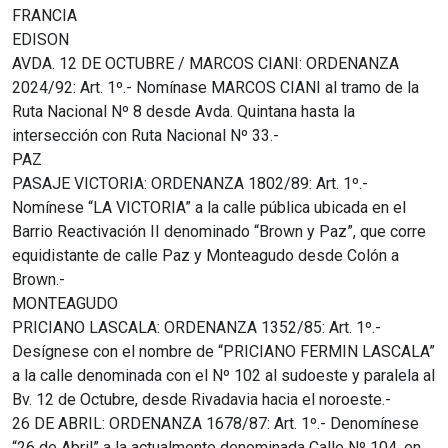
FRANCIA
EDISON
AVDA. 12 DE OCTUBRE / MARCOS CIANI: ORDENANZA
2024/92: Art. 1º.- Nomínase MARCOS CIANI al tramo de la
Ruta Nacional Nº 8 desde Avda. Quintana hasta la
intersección con Ruta Nacional Nº 33.-
PAZ
PASAJE VICTORIA: ORDENANZA 1802/89: Art. 1º.-
Nomínese “LA VICTORIA” a la calle pública ubicada en el
Barrio Reactivación II denominado “Brown y Paz”, que corre
equidistante de calle Paz y Monteagudo desde Colón a
Brown.-
MONTEAGUDO
PRICIANO LASCALA: ORDENANZA 1352/85: Art. 1º.-
Desígnese con el nombre de “PRICIANO FERMIN LASCALA”
a la calle denominada con el Nº 102 al sudoeste y paralela al
Bv. 12 de Octubre, desde Rivadavia hacia el noroeste.-
26 DE ABRIL: ORDENANZA 1678/87: Art. 1º.- Denomínese
“26 de Abril” a la actualmente denominada Calle Nº 104, en