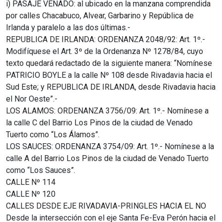
i) PASAJE VENADO: al ubicado en la manzana comprendida
por calles Chacabuco, Alvear, Garbarino y República de
Irlanda y paralelo a las dos últimas.-
REPUBLICA DE IRLANDA: ORDENANZA 2048/92: Art. 1º.-
Modifíquese el Art. 3º de la Ordenanza Nº 1278/84, cuyo
texto quedará redactado de la siguiente manera: “Nomínese
PATRICIO BOYLE a la calle Nº 108 desde Rivadavia hacia el
Sud Este; y REPUBLICA DE IRLANDA, desde Rivadavia hacia
el Nor Oeste”.-
LOS ALAMOS: ORDENANZA 3756/09: Art. 1º.- Nomínese a
la calle C del Barrio Los Pinos de la ciudad de Venado
Tuerto como “Los Álamos”.
LOS SAUCES: ORDENANZA 3754/09: Art. 1º.- Nomínese a la
calle A del Barrio Los Pinos de la ciudad de Venado Tuerto
como “Los Sauces”.
CALLE Nº 114
CALLE Nº 120
CALLES DESDE EJE RIVADAVIA-PRINGLES HACIA EL NO
Desde la intersección con el eje Santa Fe-Eva Perón hacia el