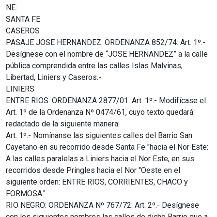
NE:
SANTA FE
CASEROS
PASAJE JOSE HERNANDEZ: ORDENANZA 852/74: Art. 1º.-
Desígnese con el nombre de “JOSE HERNANDEZ” a la calle
pública comprendida entre las calles Islas Malvinas,
Libertad, Liniers y Caseros.-
LINIERS
ENTRE RIOS: ORDENANZA 2877/01: Art. 1º.- Modifícase el
Art. 1º de la Ordenanza Nº 0474/61, cuyo texto quedará
redactado de la siguiente manera:
Art. 1º.- Nomínanse las siguientes calles del Barrio San
Cayetano en su recorrido desde Santa Fe "hacia el Nor Este:
A las calles paralelas a Liniers hacia el Nor Este, en sus
recorridos desde Pringles hacia el Nor "Oeste en el
siguiente orden: ENTRE RIOS, CORRIENTES, CHACO y
FORMOSA."
RIO NEGRO: ORDENANZA Nº 767/72: Art. 2º.- Desígnese
con los siguientes nombres las calles de dicho Barrio que a